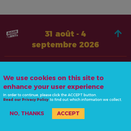
31 août - 4
septembre 2026
À PROPOS DE
AGISSEZ
We use cookies on this site to
CONTACTEZ-
ACTUALITÉS &
NOUS
enhance your user experience
RESSOURCES
info@actonncds.org
In order to continue, please click the ACCEPT button.
RESSOURCES
Read our Privacy Policy
www.ncdalliance.org
to find out which information we collect.
ÉVÉNEMENTS
NO, THANKS
ACCEPT
#ActOnNCDs