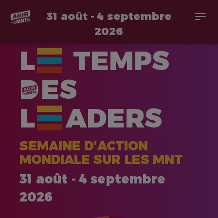
31 août - 4 septembre
Togg
navi
2026
Aller
L
TEMPS
au
contenu
principal
ES
L
ADERS
SEMAINE D'ACTION
MONDIALE SUR LES MNT
31 août - 4 septembre
2026