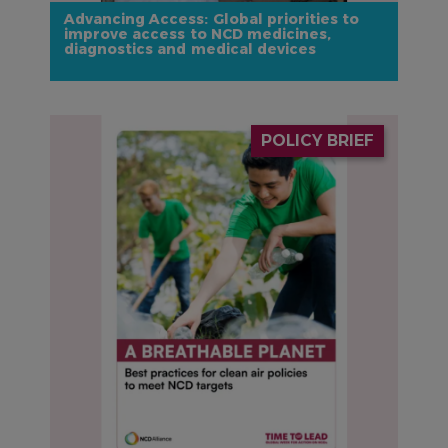
Advancing Access: Global priorities to
improve access to NCD medicines,
diagnostics and medical devices
IMAGE
POLICY BRIEF