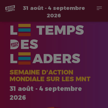
31 août - 4 septembre
Togg
navi
2026
Aller
L
TEMPS
au
contenu
principal
ES
L
ADERS
SEMAINE D'ACTION
MONDIALE SUR LES MNT
31 août - 4 septembre
2026