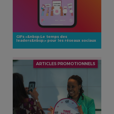
GIFs «&nbsp;Le temps des
leaders&nbsp;» pour les réseaux sociaux
IMAGE
ARTICLES PROMOTIONNELS