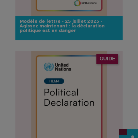
Modèle de lettre - 25 juillet 2025 -
Agissez maintenant : la déclaration
politique est en danger
IMAGE
GUIDE