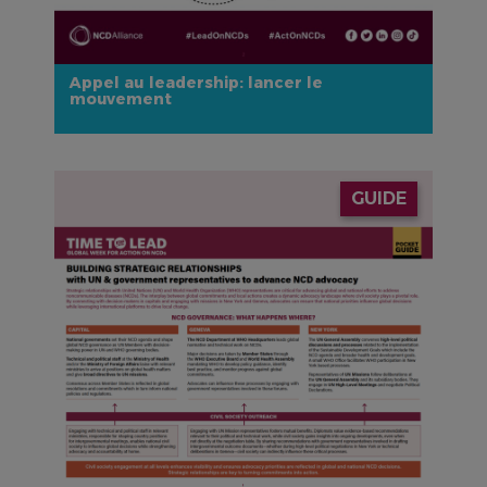
Appel au leadership: lancer le
mouvement
IMAGE
GUIDE