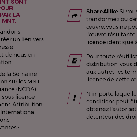
MNT SONT
POUR
ShareALike
Si vou
 PAR LA
transformez ou dé
 MNT.
œuvre, vous ne pou
mandons
l'œuvre résultante
éer un lien vers
licence identique à
dresse
et de nous en
Pour toute réutilis
tion.
distribution, vous 
aux autres les ter
 de la Semaine
licence de cette œ
ion sur les MNT
liance (NCDA)
N'importe laquelle
 sous licence
conditions peut êtr
ns Attribution-
obtenez l'autorisa
International,
détenteur des droit
ions
vantes :