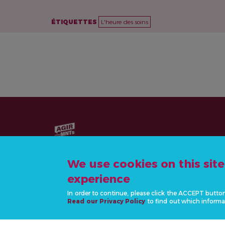
ÉTIQUETTES
L'heure des soins
We use cookies on this sit
experience
CONTACTEZ-NOUS
In order to continue, please click the ACCEPT butto
Read our Privacy Policy
to find out which informa
info@actonncds.org
www.ncdalliance.org