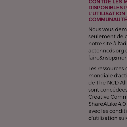
CONTRE LES 
DISPONIBLES 
L'UTILISATION
COMMUNAUTÉ
Nous vous de
seulement de cr
notre site à l'a
actonncds.org 
faire&nsbp;men
Les ressources
mondiale d'act
de The NCD Al
sont concédées
Creative Commo
ShareALike 4.0 
avec les condit
d'utilisation sui