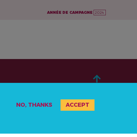
ANNÉE DE CAMPAGNE
2024
NO, THANKS
ACCEPT
À PROPOS DE
AGISSEZ
ACTUALITÉS & RESSOURCES
RESSOURCES