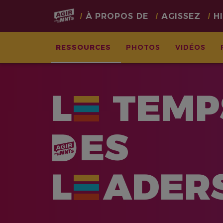
Main
À PROPOS DE
AGISSEZ
H
navigation
RESSOURCES
PHOTOS
VIDÉOS
Aller
au
L
TEMP
contenu
principal
ES
L
ADER