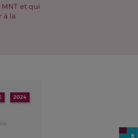
s MNT et qui
 à la
E
2024
Ko)
)