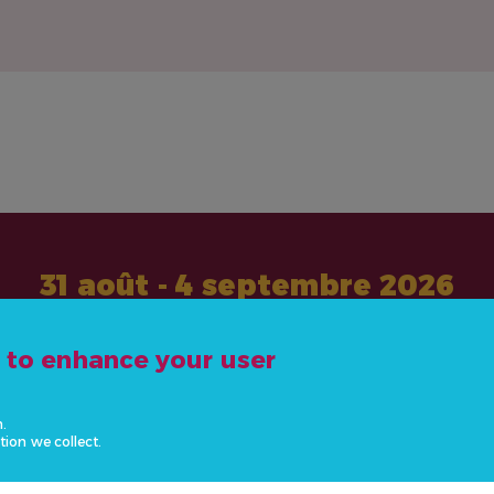
31 août - 4 septembre 2026
e to enhance your user
#ActOnNCDs
n.
tion we collect.