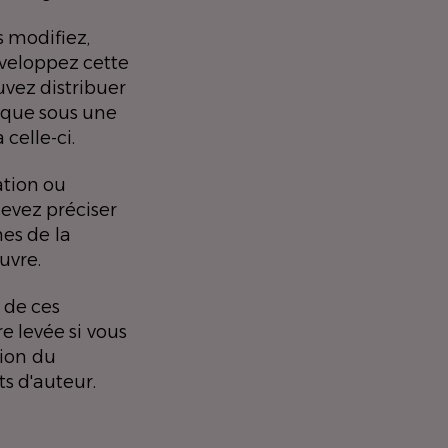
s modifiez,
veloppez cette
vez distribuer
 que sous une
 celle-ci.
ation ou
devez préciser
mes de la
uvre.
 de ces
e levée si vous
tion du
s d'auteur.