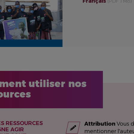
Français
(PDF 1 Mo)
ent utiliser nos
ources
ES RESSOURCES
Attribution
Vous 
GNE AGIR
mentionner l'auteu