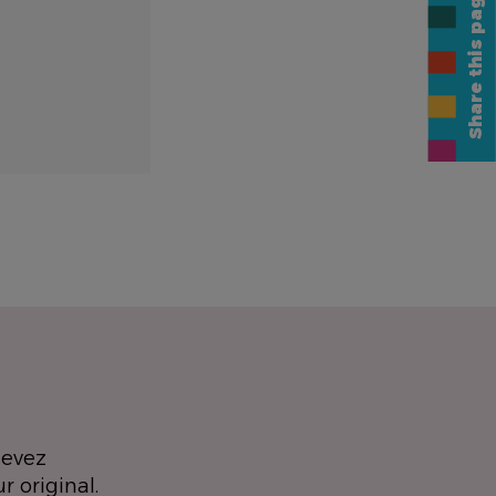
Share this page
devez
r original.