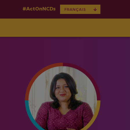
#ActOnNCDs
TOGGLE
FRANÇAIS
DROPDOWN