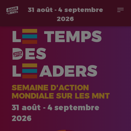
31 août - 4 septembre
Togg
navi
2026
Aller
L
TEMPS
au
contenu
principal
ES
L
ADERS
SEMAINE D'ACTION
MONDIALE SUR LES MNT
31 août - 4 septembre
2026