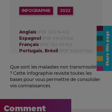
INFOGRAPHIE
2022
Anglais
(PDF 303.16 Ko)
Share this page
Espagnol
(PDF 314.65 Ko)
Français
(PDF 322.93 Ko)
Portugais, Brésil
(PDF 309.87 Ko)
Que sont les maladies non transmissibles
? Cette infographie revisite toutes les
bases pour vous permettre de consolider
vos connaissances.
Comment