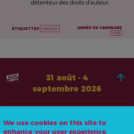
détenteur des droits d'auteur.
ANNÉE DE CAMPAGNE
ÉTIQUETTES
ENOUGH.
2018
31 août - 4
septembre 2026
À PROPOS DE
AGISSEZ
We use cookies on this site to
CONTACTEZ-
ACTUALITÉS &
NOUS
enhance your user experience
RESSOURCES