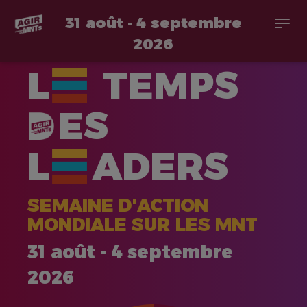
31 août - 4 septembre
Togg
navi
2026
Aller
L
TEMPS
au
contenu
principal
ES
L
ADERS
SEMAINE D'ACTION
MONDIALE SUR LES MNT
31 août - 4 septembre
2026