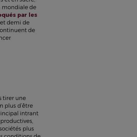
n mondiale de
qués par les
 et demi de
continuent de
ancer
 tirer une
n plus d’être
rincipal intrant
productives,
sociétés plus
es conditions de