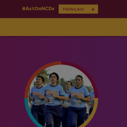
#ActOnNCDs
TOGGLE
FRANÇAIS
DROPDOWN