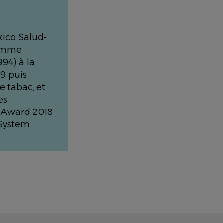
xico Salud-
ramme
94) à la
9 puis
e tabac, et
es
s Award 2018
 System