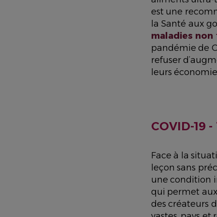
est une recomm
la Santé aux 
maladies non 
pandémie de CO
refuser d’augme
leurs économie
COVID-19 -
Face à la situa
leçon sans préc
une condition in
qui permet aux
des créateurs 
vastes, pays et