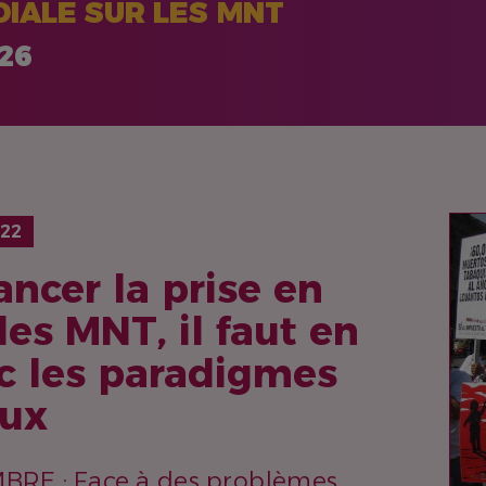
IALE SUR LES MNT
026
IM
22
ancer la prise en
es MNT, il faut en
ec les paradigmes
ux
RE : Face à des problèmes