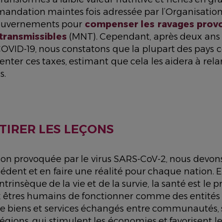
andation maintes fois adressée par l’Organisatio
gouvernements pour
compenser les ravages provo
transmissibles
(MNT). Cependant, après deux ans
VID-19, nous constatons que la plupart des pays 
nter ces taxes, estimant que cela les aidera à rel
s.
 TIRER LES LEÇONS
tion provoquée par le virus SARS-CoV-2, nous devons
édent et en faire une réalité pour chaque nation. E
trinsèque de la vie et de la survie, la santé est le p
 êtres humains de fonctionner comme des entités 
de biens et services échangés entre communautés, 
 régions, qui stimulent les économies et favorisent l