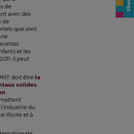
és de
nt avec des
u de
rtels que sont
une
recettes
fants et les
011, il peut
 MNT doit être
la
taux solides
on
omettent
l’industrie du
illicite et à
nternationale