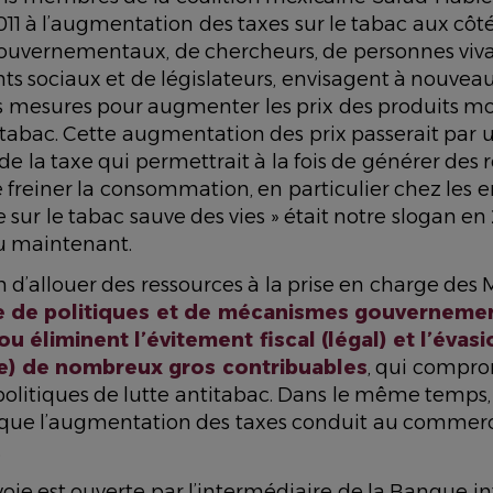
11 à l’augmentation des taxes sur le tabac aux côt
ouvernementaux, de chercheurs, de personnes viva
ts sociaux et de législateurs, envisagent à nouvea
 mesures pour augmenter les prix des produits mo
 tabac. Cette augmentation des prix passerait par 
 la taxe qui permettrait à la fois de générer des 
 freiner la consommation, en particulier chez les en
e sur le tabac sauve des vies » était notre slogan en 2
au maintenant.
 d’allouer des ressources à la prise en charge des
 de politiques et de mécanismes gouvernemen
ou éliminent l’évitement fiscal (légal) et l’évasi
ale) de nombreux gros contribuables
, qui compr
s politiques de lutte antitabac. Dans le même temps, 
que l’augmentation des taxes conduit au commerce 
.
oie est ouverte par l’intermédiaire de la Banque i