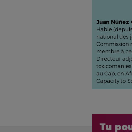
Juan Núñez
Hable (depuis
national des 
Commission na
membre à ce j
Directeur adj
toxicomanies 
au Cap, en Af
Capacity to 
Tu pou