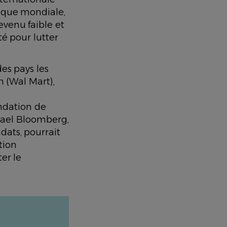
anque mondiale,
evenu faible et
é pour lutter
es pays les
n (Wal Mart),
ondation de
chael Bloomberg,
ats, pourrait
tion
er le