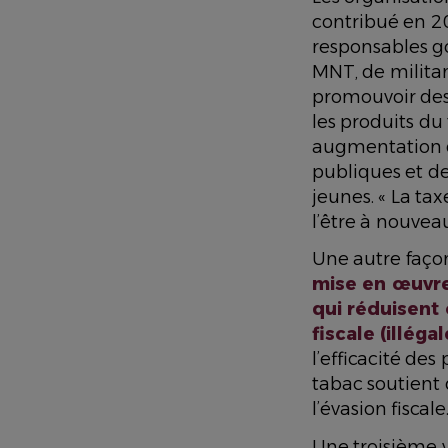
contribué en 20
responsables g
MNT, de militan
promouvoir des
les produits du
augmentation de
publiques et de
jeunes. « La tax
l’être à nouve
Une autre façon
mise en œuvre
qui réduisent 
fiscale (illég
l’efficacité de
tabac soutient 
l’évasion fiscale
Une troisième v