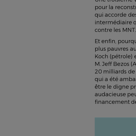
pour la reconst
qui accorde des
intermédiaire q
contre les MNT.
Et enfin, pourq
plus pauvres au
Koch (pétrole) 
M. Jeff Bezos (
20 milliards de
qui a été amba
être le digne p
audacieuse peu
financement d