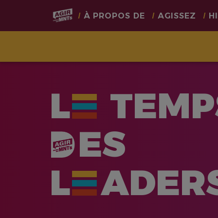
Main
À PROPOS DE
AGISSEZ
H
navigation
Aller
au
L
TEMP
contenu
principal
ES
L
ADER