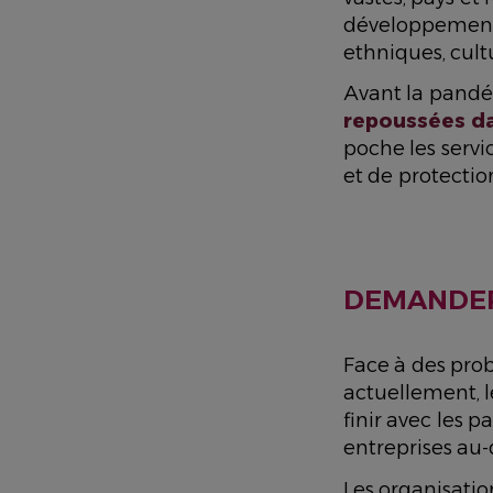
développement a
ethniques, cult
Avant la pand
repoussées da
poche les servi
et de protectio
DEMANDER
Face à des pr
actuellement, l
finir avec les 
entreprises au-
Les organisati