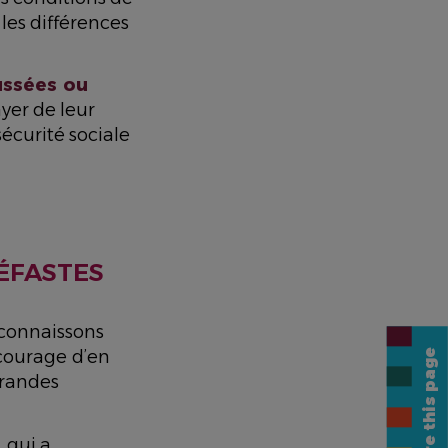
les différences
ussées ou
yer de leur
sécurité sociale
.
ÉFASTES
connaissons
Share this page
 courage d’en
grandes
 qui a