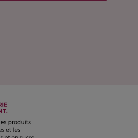
RIE
NT.
des produits
s et les
s et en sucre,