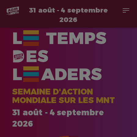
31 août - 4 septembre
Togg
navi
2026
Aller
L
TEMPS
au
contenu
principal
ES
L
ADERS
SEMAINE D'ACTION
MONDIALE SUR LES MNT
31 août - 4 septembre
2026