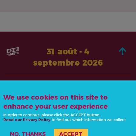
31 août - 4
septembre 2026
À PROPOS DE
AGISSEZ
We use cookies on this site to
CONTACTEZ-
ACTUALITÉS &
NOUS
enhance your user experience
RESSOURCES
info@actonncds.org
In order to continue, please click the ACCEPT button.
RESSOURCES
Read our Privacy Policy
www.ncdalliance.org
to find out which information we collect.
ÉVÉNEMENTS
NO, THANKS
ACCEPT