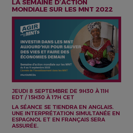
LA SEMAINE D’ACTION
MONDIALE SUR LES MNT 2022
IMAGE
JEUDI 8 SEPTEMBRE DE 9H30 À 11H
EDT / 15H30 À 17H CET
LA SÉANCE SE TIENDRA EN ANGLAIS.
UNE INTERPRÉTATION SIMULTANÉE EN
ESPAGNOL ET EN FRANÇAIS SERA
ASSURÉE.