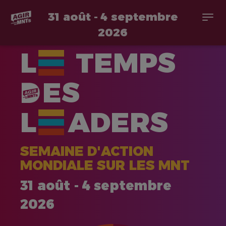
31 août - 4 septembre
Togg
navi
2026
Aller
L
TEMPS
au
contenu
principal
ES
L
ADERS
SEMAINE D'ACTION
MONDIALE SUR LES MNT
31 août - 4 septembre
2026