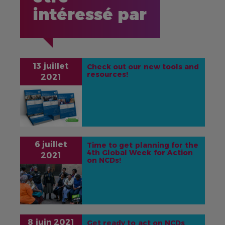
intéressé par
13 juillet
Check out our new tools and
resources!
2021
IMAGE
6 juillet
Time to get planning for the
4th Global Week for Action
2021
on NCDs!
IMAGE
8 juin 2021
Get ready to act on NCDs