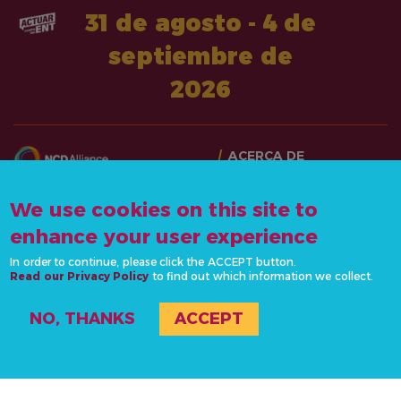
31 de agosto - 4 de
septiembre de
2026
ACERCA DE
PASA A LA ACCIÓN
CONTÁCTANOS
We use cookies on this site to
NOTICIAS Y RECURSOS
info@actonncds.org
RECURSOS
enhance your user experience
www.ncdalliance.org
EVENTOS
In order to continue, please click the ACCEPT button.
Read our Privacy Policy
to find out which information we collect.
POLÍTICA DE
PRIVACIDAD
NO, THANKS
ACCEPT
#ActOnNCDs