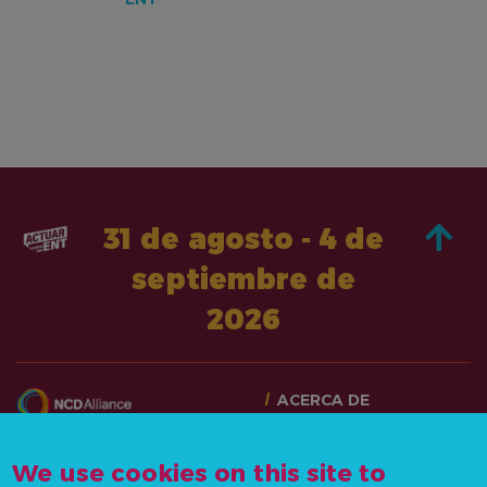
31 de agosto - 4 de
septiembre de
2026
ACERCA DE
PASA A LA ACCIÓN
CONTÁCTANOS
NOTICIAS Y RECURSOS
We use cookies on this site to
info@actonncds.org