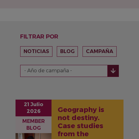
FILTRAR POR
NOTICIAS
BLOG
CAMPAÑA
21 Julio
Geography is
2026
not destiny.
MEMBER
Case studies
BLOG
from the
IMAGEN