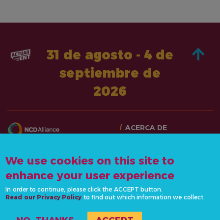
31 de agosto - 4 de
septiembre de
2026
ACERCA DE
PASA A LA ACCIÓN
CONTÁCTANOS
NOTICIAS Y RECURSOS
We use cookies on this site to
info@actonncds.org
RECURSOS
enhance your user experience
www.ncdalliance.org
EVENTOS
In order to continue, please click the ACCEPT button.
POLÍTICA DE
Read our Privacy Policy
to find out which information we collect.
PRIVACIDAD