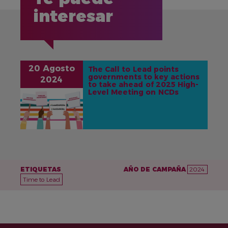
interesar
20 Agosto
The Call to Lead points
governments to key actions
2024
to take ahead of 2025 High-
Level Meeting on NCDs
IMAGEN
ETIQUETAS
AÑO DE CAMPAÑA
2024
Time to Lead