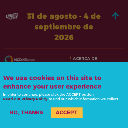
31 de agosto - 4 de
septiembre de
2026
ACERCA DE
PASA A LA ACCIÓN
CONTÁCTANOS
NOTICIAS Y RECURSOS
We use cookies on this site to
info@actonncds.org
RECURSOS
enhance your user experience
www.ncdalliance.org
EVENTOS
In order to continue, please click the ACCEPT button.
POLÍTICA DE
Read our Privacy Policy
to find out which information we collect.
PRIVACIDAD
NO, THANKS
ACCEPT