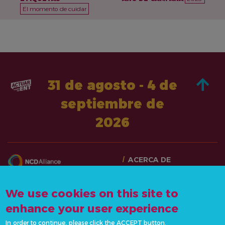
El momento de cuidar
31 de agosto - 4 de
septiembre de
2026
ACERCA DE
PASA A LA ACCIÓN
CONTÁCTANOS
NOTICIAS Y RECURSOS
We use cookies on this site to
info@actonncds.org
RECURSOS
enhance your user experience
www.ncdalliance.org
EVENTOS
In order to continue, please click the ACCEPT button.