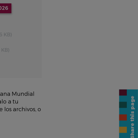
026
6 KB)
 KB)
mana Mundial
Share this page
lo a tu
los archivos, o