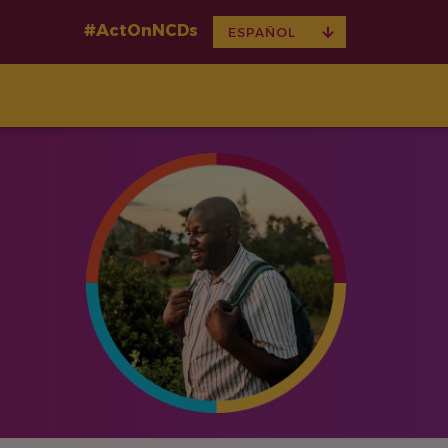
#ActOnNCDs
TOGGLE
ESPAÑOL
DROPDOWN