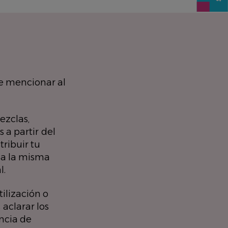
 mencionar al
ezclas,
 a partir del
tribuir tu
la la misma
l.
ilización o
 aclarar los
encia de