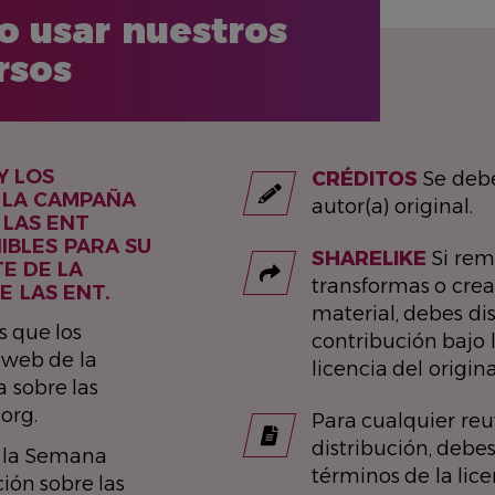
 usar nuestros
rsos
Y LOS
CRÉDITOS
Se debe
 LA CAMPAÑA
autor(a) original.
 LAS ENT
IBLES PARA SU
SHARELIKE
Si rem
E DE LA
transformas o creas
 LAS ENT.
material, debes dis
s que los
contribución bajo 
o web de la
licencia del origina
 sobre las
org.
Para cualquier reut
distribución, debes
e la Semana
términos de la lic
ión sobre las