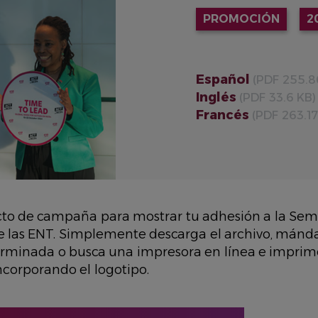
PROMOCIÓN
2
Español
(PDF 255.8
Inglés
(PDF 33.6 KB)
Francés
(PDF 263.17
to de campaña para mostrar tu adhesión a la Se
e las ENT. Simplemente descarga el archivo, mánda
rminada o busca una impresora en línea e imprime 
incorporando el logotipo.