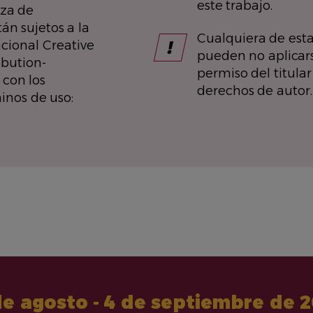
este trabajo.
nza de
án sujetos a la
Cualquiera de est
acional Creative
pueden no aplicarse
bution-
permiso del titular
 con los
derechos de autor.
inos de uso:
de agosto - 4 de septiembre de 