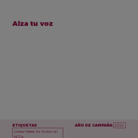
NAME
Alza tu voz
ETIQUETAS
AÑO DE CAMPAÑA
2024
Global Week for Action on
NCDs