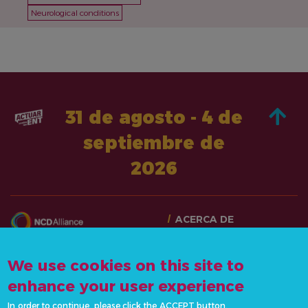
Neurological conditions
31 de agosto - 4 de
septiembre de
2026
ACERCA DE
PASA A LA ACCIÓN
CONTÁCTANOS
NOTICIAS Y RECURSOS
We use cookies on this site to
info@actonncds.org
RECURSOS
enhance your user experience
www.ncdalliance.org
EVENTOS
In order to continue, please click the ACCEPT button.