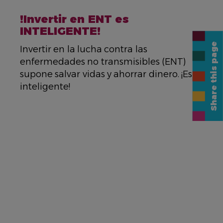
NAME
!Invertir en ENT es
INTELIGENTE!
Share this page
DESCRIPTION
Invertir en la lucha contra las
enfermedades no transmisibles (ENT)
supone salvar vidas y ahorrar dinero. ¡Es
inteligente!