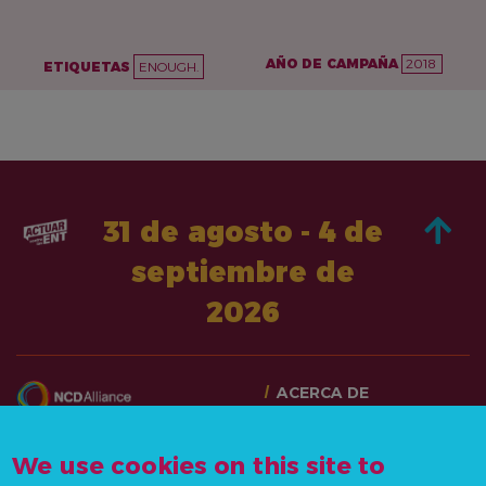
AÑO DE CAMPAÑA
2018
ETIQUETAS
ENOUGH.
31 de agosto - 4 de
septiembre de
2026
ACERCA DE
PASA A LA ACCIÓN
CONTÁCTANOS
NOTICIAS Y RECURSOS
We use cookies on this site to
info@actonncds.org
RECURSOS