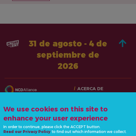
31 de agosto - 4 de
septiembre de
2026
ACERCA DE
PASA A LA ACCIÓN
CONTÁCTANOS
NOTICIAS Y RECURSOS
We use cookies on this site to
info@actonncds.org
RECURSOS
enhance your user experience
www.ncdalliance.org
EVENTOS
In order to continue, please click the ACCEPT button.
POLÍTICA DE
Read our Privacy Policy
to find out which information we collect.