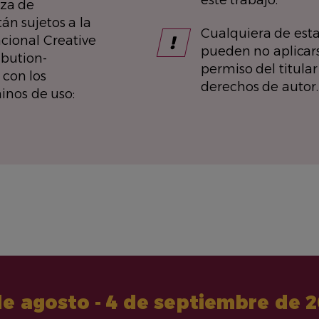
este trabajo.
nza de
án sujetos a la
Cualquiera de est
acional Creative
pueden no aplicarse
bution-
permiso del titular
 con los
derechos de autor.
inos de uso:
de agosto - 4 de septiembre de 