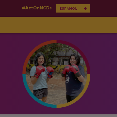
#ActOnNCDs
TOGGLE
ESPAÑOL
DROPDOWN