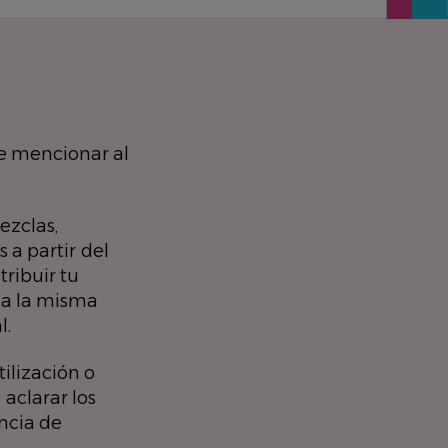
 mencionar al
ezclas,
 a partir del
tribuir tu
la la misma
l.
ilización o
 aclarar los
encia de