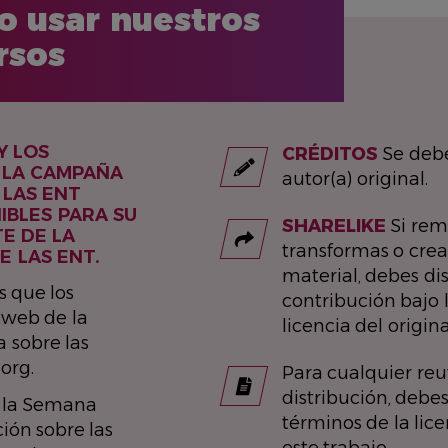
 usar nuestros
rsos
Y LOS
CRÉDITOS
Se debe
 LA CAMPAÑA
autor(a) original.
 LAS ENT
IBLES PARA SU
SHARELIKE
Si rem
E DE LA
transformas o creas
 LAS ENT.
material, debes dis
s que los
contribución bajo 
o web de la
licencia del origina
 sobre las
org.
Para cualquier reut
distribución, debes
e la Semana
términos de la lic
ión sobre las