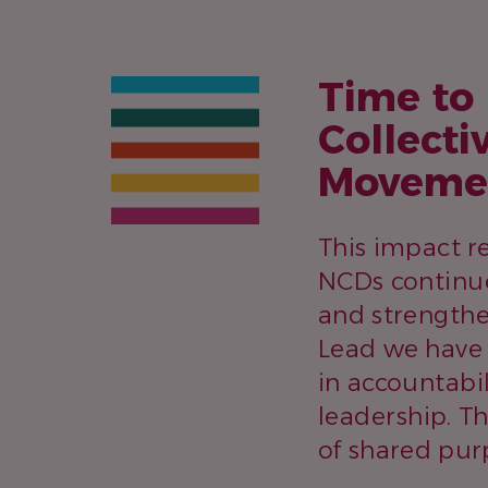
Time to
Collecti
Moveme
This impact r
NCDs continue
and strengthe
Lead we have 
in accountabi
leadership. T
of shared pur