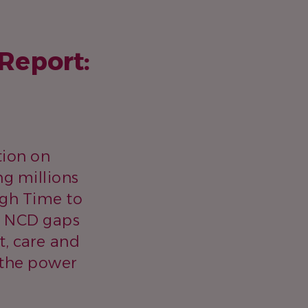
Report:
tion on
ng millions
ugh Time to
ve NCD gaps
, care and
 the power