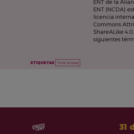
ENT de la Alia
ENT (NCDA) est
licencia intern
Commons Attri
ShareALike 4.0,
siguientes térm
ETIQUETAS
Time to Lead
31 