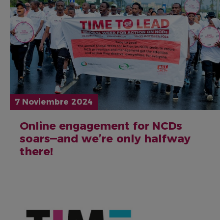
7 Noviembre 2024
Online engagement for NCDs
soars—and we’re only halfway
there!
IMAGEN