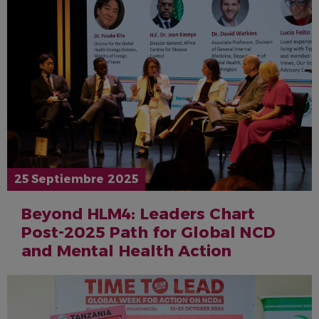
25 Septiembre 2025
Beyond HLM4: Leaders Chart
Post-2025 Path for Global NCD
and Mental Health Action
IMAGEN