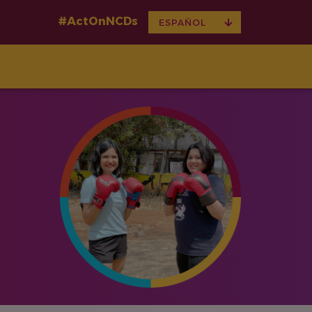
#ActOnNCDs
TOGGLE
ESPAÑOL
DROPDOWN