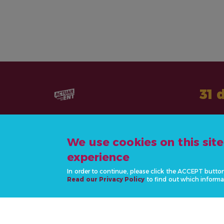
31 
We use cookies on this sit
experience
CONTÁCTANOS
In order to continue, please click the ACCEPT butto
info@actonncds.org
Read our Privacy Policy
to find out which informa
www.ncdalliance.org