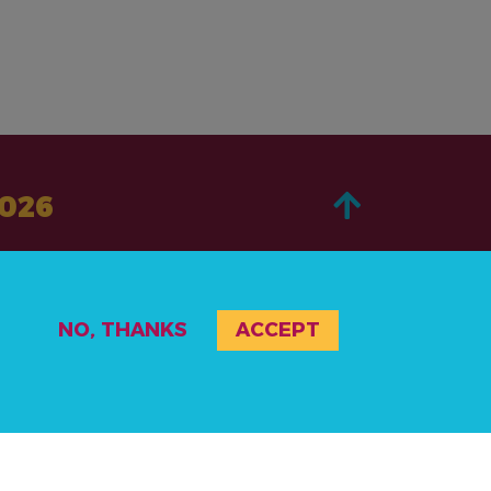
2026
ACERCA DE
NO, THANKS
ACCEPT
PASA A LA ACCIÓN
NOTICIAS Y RECURSOS
RECURSOS
EVENTOS
POLÍTICA DE PRIVACIDAD