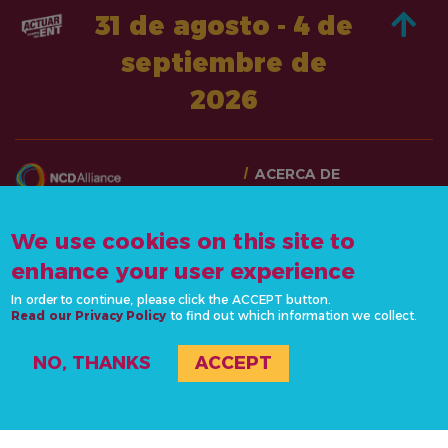
31 de agosto - 4 de
septiembre de
2026
ACERCA DE
PASA A LA ACCIÓN
CONTÁCTANOS
NOTICIAS Y RECURSOS
We use cookies on this site to
info@actonncds.org
RECURSOS
enhance your user experience
www.ncdalliance.org
EVENTOS
In order to continue, please click the ACCEPT button.
POLÍTICA DE
Read our Privacy Policy
to find out which information we collect.
PRIVACIDAD
NO, THANKS
ACCEPT
#ActOnNCDs